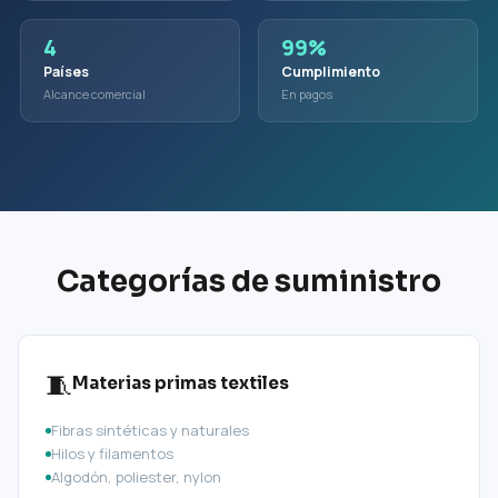
4
99%
Países
Cumplimiento
Alcance comercial
En pagos
Categorías de suministro
🧵
Materias primas textiles
Fibras sintéticas y naturales
Hilos y filamentos
Algodón, poliester, nylon