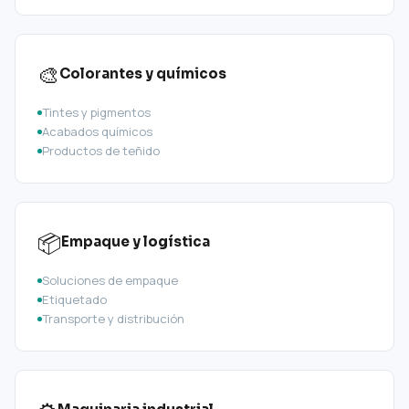
🎨
Colorantes y químicos
Tintes y pigmentos
Acabados químicos
Productos de teñido
📦
Empaque y logística
Soluciones de empaque
Etiquetado
Transporte y distribución