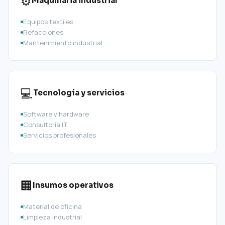
⚙️
Maquinaria industrial
Equipos textiles
Refacciones
Mantenimiento industrial
💻
Tecnología y servicios
Software y hardware
Consultoría IT
Servicios profesionales
🏢
Insumos operativos
Material de oficina
Limpieza industrial