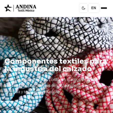
EN
Componentes textiles para
la industria del calzado
Agujetas, hilo encerado, cordones elásticos y cintas
técnicas para fabricantes de calzado deportivo, casual,
de moda y seguridad industrial.