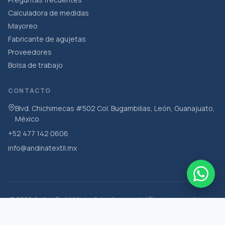
Calculadora de medidas
Mayoreo
Fabricante de agujetas
Proveedores
Bolsa de trabajo
CONTACTO
Blvd. Chichimecas #502 Col. Bugambilias, León, Guanajuato,
México
+52 477 142 0606
info@andinatextil.mx
·
·
·
© 2026 Andina Textil México
Aviso de privacidad
Términos y condiciones
Hecho por
yellowknife.mx